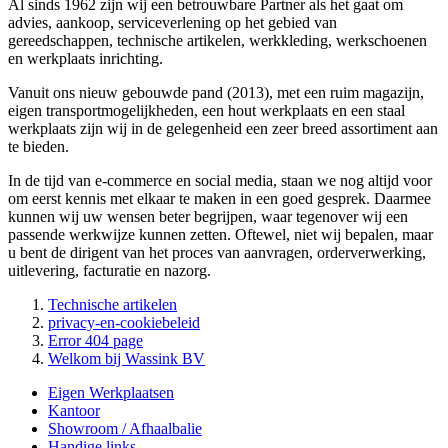
Al sinds 1962 zijn wij een betrouwbare Partner als het gaat om
advies, aankoop, serviceverlening op het gebied van
gereedschappen, technische artikelen, werkkleding, werkschoenen
en werkplaats inrichting.
Vanuit ons nieuw gebouwde pand (2013), met een ruim magazijn,
eigen transportmogelijkheden, een hout werkplaats en een staal
werkplaats zijn wij in de gelegenheid een zeer breed assortiment aan
te bieden.
In de tijd van e-commerce en social media, staan we nog altijd voor
om eerst kennis met elkaar te maken in een goed gesprek. Daarmee
kunnen wij uw wensen beter begrijpen, waar tegenover wij een
passende werkwijze kunnen zetten. Oftewel, niet wij bepalen, maar
u bent de dirigent van het proces van aanvragen, orderverwerking,
uitlevering, facturatie en nazorg.
Technische artikelen
privacy-en-cookiebeleid
Error 404 page
Welkom bij Wassink BV
Eigen Werkplaatsen
Kantoor
Showroom / Afhaalbalie
Handige links