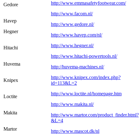
http://www.emmasafetyfootwear.com/
Gedore
http://www.facom.nl/
Havep
http://www.gedore.nl/
Hegner
http://www.havep.com/nl/
http://www.hegner.nl/
Hitachi
http://www.hitachi-powertools.nl/
Huvema
http://huvema-machines.nl/
http://www.knipex.com/index.php?
Knipex
id=113&L=2
http://www.loctite.nl/homepage.htm
Loctite
http://www.makita.nl/
Makita
http://www.martor.com/product_finder.html?
&L=4
Martor
http://www.mascot.dk/nl